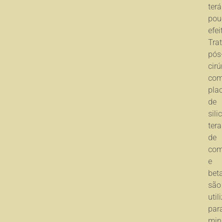
terá
pou
efei
Tra
pós
cirú
co
pla
de
sili
tera
de
com
e
bet
são
util
par
min