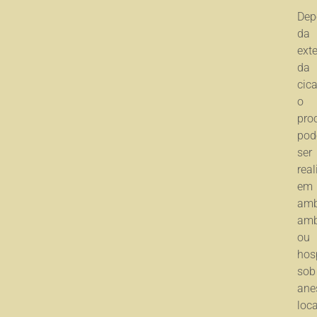
Dep
da
ext
da
cica
o
pro
pod
ser
rea
em
amb
amb
ou
hosp
sob
ane
loca