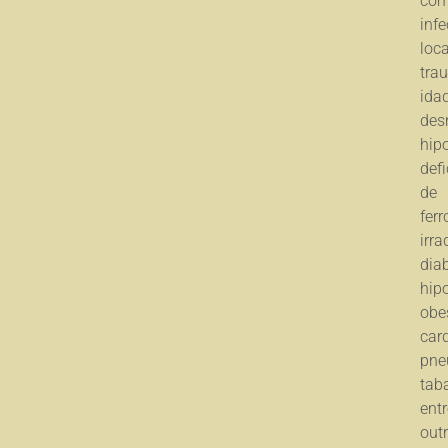
co
inf
loca
tra
idad
des
hip
defi
de
ferr
irra
diab
hip
obe
card
pne
tab
entr
outr