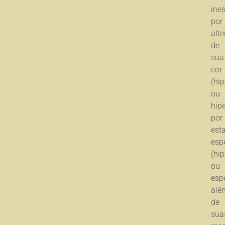
ines
por
alt
de
sua
cor
(hi
ou
hip
por
esta
esp
(hip
ou
esp
alé
de
sua