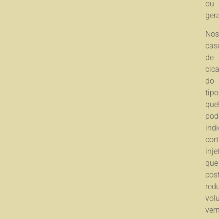
ou
gera
Nos
cas
de
cica
do
tipo
quel
po
indi
cort
inje
que
cos
redu
vol
ver