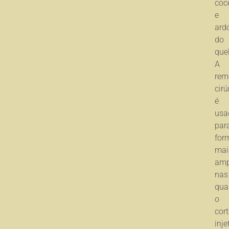
coc
e
ard
do
que
A
rem
cirú
é
usa
par
for
mai
amp
nas
qua
o
cort
inje