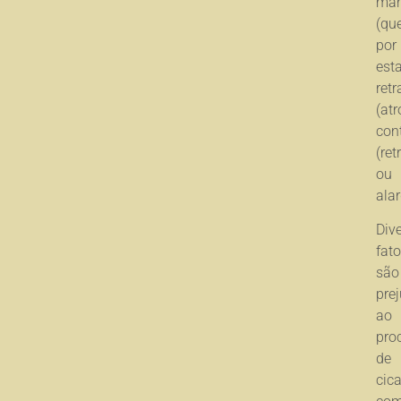
mar
(que
por
esta
retr
(atr
con
(retr
ou
ala
Div
fato
são
prej
ao
pro
de
cic